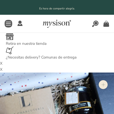
Saltar
al
Es hora de compartir alegría.
contenido
Retira en nuestra tienda
¿Necesitas delivery? Comunas de entrega
X
X