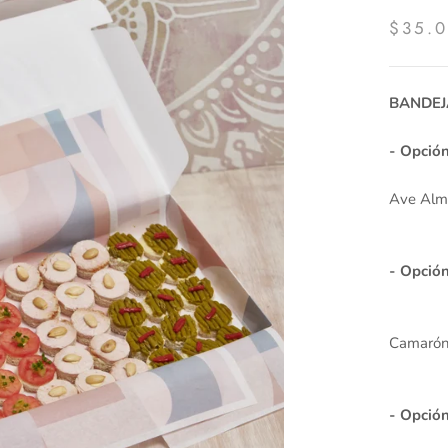
$35.
BANDEJ
- Opción
Ave Alme
- Opció
Camarón 
- Opción